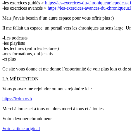
-les exercices guidés >
https://les-exercices-du-chroniqueur.lepodcast.f
-les exercices avancés >
https://les-exercices-avances-du-chroniqueur.l
Mais j’avais besoin d’un autre espace pour vous offrir plus :)
Il me fallait un espace, un portail vers les chroniques au sens large. U
-Les podcasts
-les playlists
-les lectures (enfin les lectures)
-mes formations, qui je suis
-et plus
Ce site vous donne et me donne l’opportunité de voir plus loin et de sta
LA MÉDITATION
Vous pouvez me rejoindre ou nous rejoindre ici :
https://lcdm.ovh
Merci à toutes et à tous ou alors merci à tous et à toutes.
Votre dévouer chroniqueur.
Voir l'article original