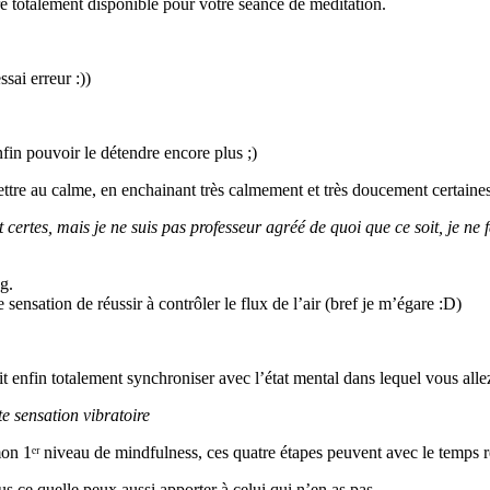
tre totalement disponible pour votre séance de méditation.
sai erreur :))
fin pouvoir le détendre encore plus ;)
 mettre au calme, en enchainant très calmement et très doucement certaine
 certes, mais je ne suis pas professeur agréé de quoi que ce soit, je ne
g.
sensation de réussir à contrôler le flux de l’air (bref je m’égare :D)
t enfin totalement synchroniser avec l’état mental dans lequel vous all
te sensation vibratoire
mon 1ᵉʳ niveau de mindfulness, ces quatre étapes peuvent avec le temps 
s ce quelle peux aussi apporter à celui qui n’en as pas…