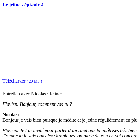
Le jeûne - épisode 4
Télécharger
( 20 Mo )
Entretien avec Nicolas : Jeûner
Flavien: Bonjour, comment vas-tu ?
Nicolas:
Bonjour je vais bien puisque je médite et je jeûne régulièrement en plu
Flavien: Je t’ai invité pour parler d’un sujet que tu maîtrises très bien
Comme tu le sais dans les chroniques, on parle de tout ce qui concerne