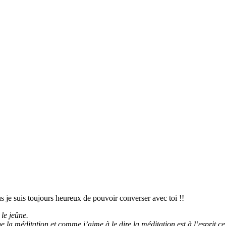
s je suis toujours heureux de pouvoir converser avec toi !!
 le jeûne.
 la méditation et comme j’aime à le dire la méditation est à l’esprit ce