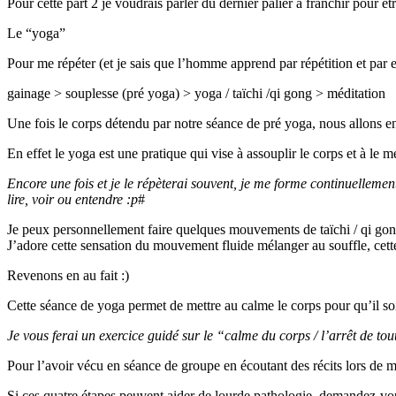
Pour cette part 2 je voudrais parler du dernier palier à franchir pour ê
Le “yoga”
Pour me répéter (et je sais que l’homme apprend par répétition et par es
gainage > souplesse (pré yoga) > yoga / taïchi /qi gong > méditation
Une fois le corps détendu par notre séance de pré yoga, nous allons en
En effet le yoga est une pratique qui vise à assouplir le corps et à le
Encore une fois et je le répèterai souvent, je me forme continuellement
lire, voir ou entendre :p
#
Je peux personnellement faire quelques mouvements de taïchi / qi gon
J’adore cette sensation du mouvement fluide mélanger au souffle, cette 
Revenons en au fait :)
Cette séance de yoga permet de mettre au calme le corps pour qu’il soi
Je vous ferai un exercice guidé sur le “calme du corps / l’arrêt de tou
Pour l’avoir vécu en séance de groupe en écoutant des récits lors de 
Si ces quatre étapes peuvent aider de lourde pathologie, demandez-vou