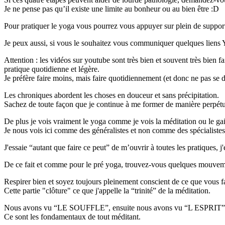
Je ne pense pas qu’il existe une limite au bonheur ou au bien être :D
Pour pratiquer le yoga vous pourrez vous appuyer sur plein de support,
Je peux aussi, si vous le souhaitez vous communiquer quelques liens
Attention : les vidéos sur youtube sont très bien et souvent très bien 
pratique quotidienne et légère.
Je préfère faire moins, mais faire quotidiennement (et donc ne pas se d
Les chroniques abordent les choses en douceur et sans précipitation.
Sachez de toute façon que je continue à me former de manière perpétu
De plus je vois vraiment le yoga comme je vois la méditation ou le ga
Je nous vois ici comme des généralistes et non comme des spécialistes
J'essaie “autant que faire ce peut” de m’ouvrir à toutes les pratiques,
De ce fait et comme pour le pré yoga, trouvez-vous quelques mouvements 
Respirer bien et soyez toujours pleinement conscient de ce que vous fai
Cette partie "clôture" ce que j'appelle la “trinité” de la méditation.
Nous avons vu “LE SOUFFLE”, ensuite nous avons vu “L ESPRIT” 
Ce sont les fondamentaux de tout méditant.