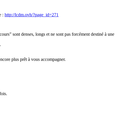
e :
http://lcdm.ovh/?page_id=271
“cours” sont denses, longs et ne sont pas forcément destiné à une
.
 encore plus prêt à vous accompagner.
fois.